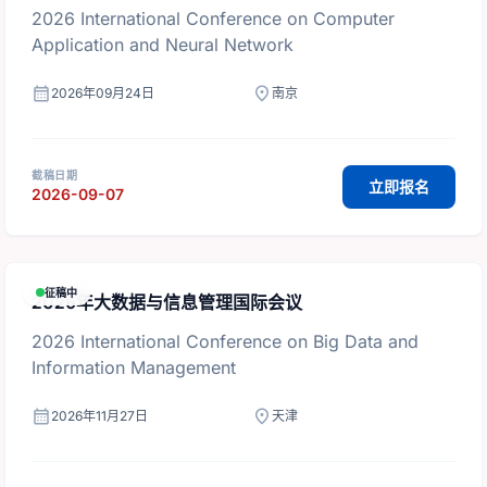
2026 International Conference on Computer
Application and Neural Network
calendar_month
location_on
2026年09月24日
南京
截稿日期
立即报名
2026-09-07
征稿中
2026年大数据与信息管理国际会议
2026 International Conference on Big Data and
Information Management
calendar_month
location_on
2026年11月27日
天津