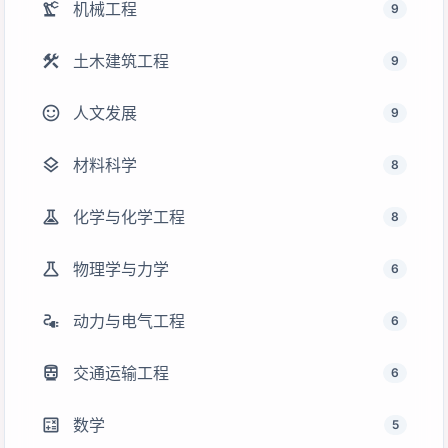
precision_manufacturing
机械工程
9
construction
土木建筑工程
9
sentiment_satisfied
人文发展
9
layers
材料科学
8
experiment
化学与化学工程
8
science
物理学与力学
6
electrical_services
动力与电气工程
6
directions_transit
交通运输工程
6
calculate
数学
5