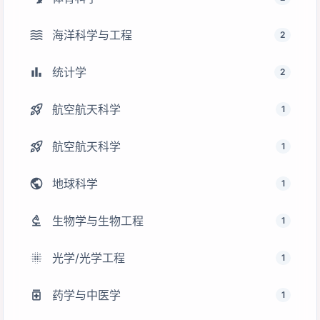
waves
海洋科学与工程
2
bar_chart
统计学
2
rocket_launch
航空航天科学
1
rocket_launch
航空航天科学
1
public
地球科学
1
biotech
生物学与生物工程
1
lens_blur
光学/光学工程
1
medication
药学与中医学
1