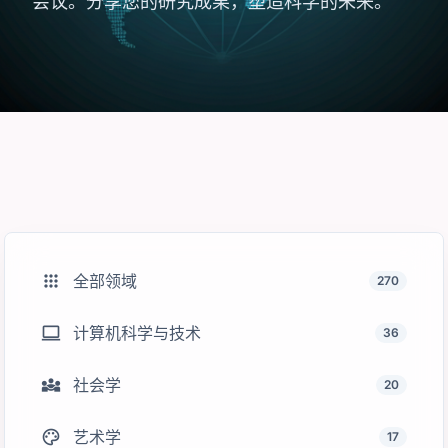
会议。分享您的研究成果，塑造科学的未来。
apps
全部领域
270
computer
计算机科学与技术
36
diversity_3
社会学
20
palette
艺术学
17