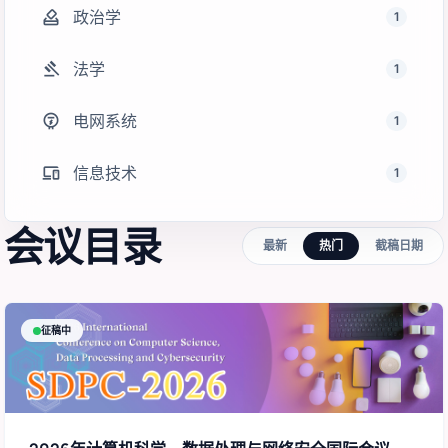
how_to_vote
政治学
1
gavel
法学
1
electric_meter
电网系统
1
devices
信息技术
1
会议目录
最新
热门
截稿日期
征稿中