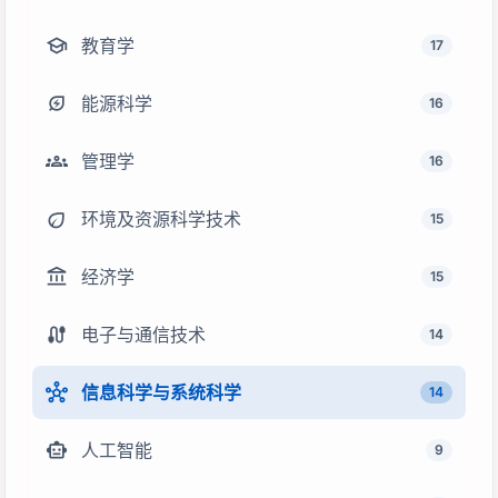
school
教育学
17
energy_savings_leaf
能源科学
16
groups
管理学
16
eco
环境及资源科学技术
15
account_balance
经济学
15
cable
电子与通信技术
14
hub
信息科学与系统科学
14
smart_toy
人工智能
9