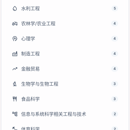
water_drop
水利工程
5
agriculture
农林学/农业工程
4
psychology
心理学
4
factory
制造工程
4
trending_up
金融贸易
4
biotech
生物学与生物工程
3
restaurant
食品科学
3
account_tree
信息与系统科学相关工程与技术
2
fitness_center
体育科学
2