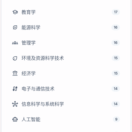
school
教育学
17
energy_savings_leaf
能源科学
16
groups
管理学
16
eco
环境及资源科学技术
15
account_balance
经济学
15
cable
电子与通信技术
14
hub
信息科学与系统科学
14
smart_toy
人工智能
9