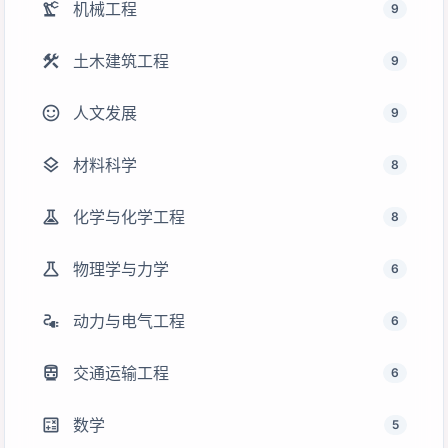
precision_manufacturing
机械工程
9
construction
土木建筑工程
9
sentiment_satisfied
人文发展
9
layers
材料科学
8
experiment
化学与化学工程
8
science
物理学与力学
6
electrical_services
动力与电气工程
6
directions_transit
交通运输工程
6
calculate
数学
5