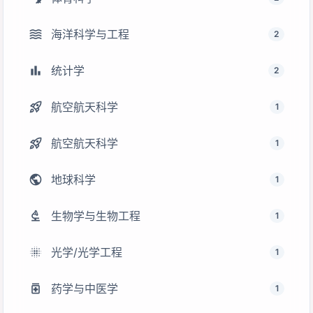
waves
海洋科学与工程
2
bar_chart
统计学
2
rocket_launch
航空航天科学
1
rocket_launch
航空航天科学
1
public
地球科学
1
biotech
生物学与生物工程
1
lens_blur
光学/光学工程
1
medication
药学与中医学
1