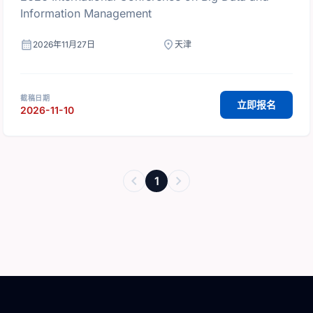
Information Management
calendar_month
location_on
2026年11月27日
天津
截稿日期
立即报名
2026-11-10
chevron_left
chevron_right
1