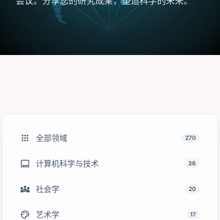
会议。分享您的研究成果，塑造科学的未来。
apps
全部领域
270
computer
计算机科学与技术
36
diversity_3
社会学
20
palette
艺术学
17