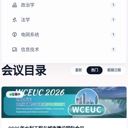
how_to_vote
政治学
1
gavel
法学
1
electric_meter
电网系统
1
devices
信息技术
1
会议目录
最新
热门
截稿日期
征稿中