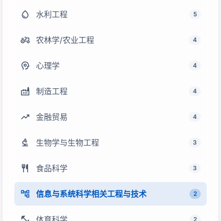
water_drop
水利工程
5
agriculture
农林学/农业工程
4
psychology
心理学
4
factory
制造工程
4
trending_up
金融贸易
4
biotech
生物学与生物工程
3
restaurant
食品科学
3
account_tree
信息与系统科学相关工程与技术
2
fitness_center
体育科学
2