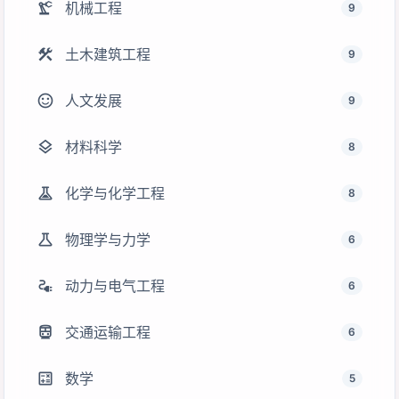
precision_manufacturing
机械工程
9
construction
土木建筑工程
9
sentiment_satisfied
人文发展
9
layers
材料科学
8
experiment
化学与化学工程
8
science
物理学与力学
6
electrical_services
动力与电气工程
6
directions_transit
交通运输工程
6
calculate
数学
5