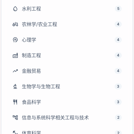
water_drop
水利工程
5
agriculture
农林学/农业工程
4
psychology
心理学
4
factory
制造工程
4
trending_up
金融贸易
4
biotech
生物学与生物工程
3
restaurant
食品科学
3
account_tree
信息与系统科学相关工程与技术
2
fitness_center
体育科学
2