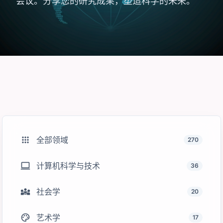
会议。分享您的研究成果，塑造科学的未来。
apps
全部领域
270
computer
计算机科学与技术
36
diversity_3
社会学
20
palette
艺术学
17