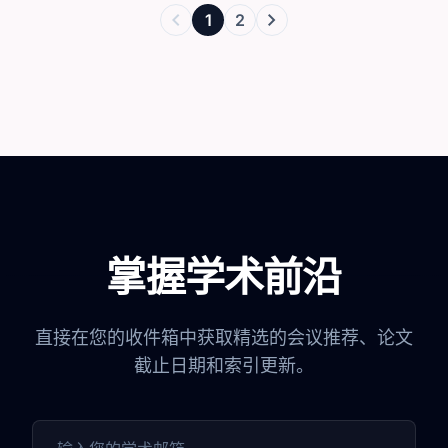
chevron_left
chevron_right
1
2
掌握学术前沿
直接在您的收件箱中获取精选的会议推荐、论文
截止日期和索引更新。