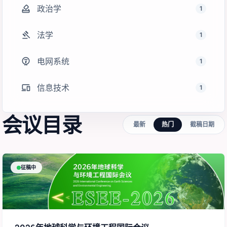
how_to_vote
政治学
1
gavel
法学
1
electric_meter
电网系统
1
devices
信息技术
1
会议目录
最新
热门
截稿日期
征稿中