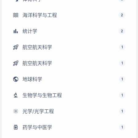
waves
海洋科学与工程
2
bar_chart
统计学
2
rocket_launch
航空航天科学
1
rocket_launch
航空航天科学
1
public
地球科学
1
biotech
生物学与生物工程
1
lens_blur
光学/光学工程
1
medication
药学与中医学
1