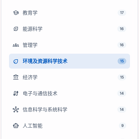
school
教育学
17
energy_savings_leaf
能源科学
16
groups
管理学
16
eco
环境及资源科学技术
15
account_balance
经济学
15
cable
电子与通信技术
14
hub
信息科学与系统科学
14
smart_toy
人工智能
9