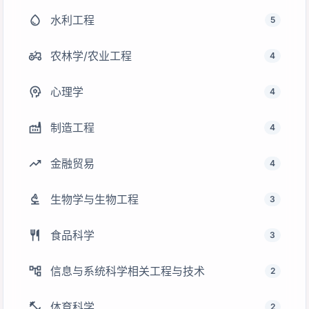
water_drop
水利工程
5
agriculture
农林学/农业工程
4
psychology
心理学
4
factory
制造工程
4
trending_up
金融贸易
4
biotech
生物学与生物工程
3
restaurant
食品科学
3
account_tree
信息与系统科学相关工程与技术
2
fitness_center
体育科学
2