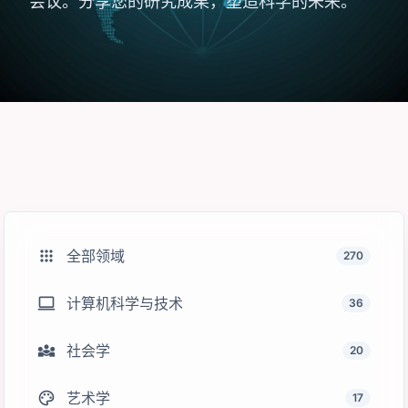
会议。分享您的研究成果，塑造科学的未来。
apps
全部领域
270
computer
计算机科学与技术
36
diversity_3
社会学
20
palette
艺术学
17