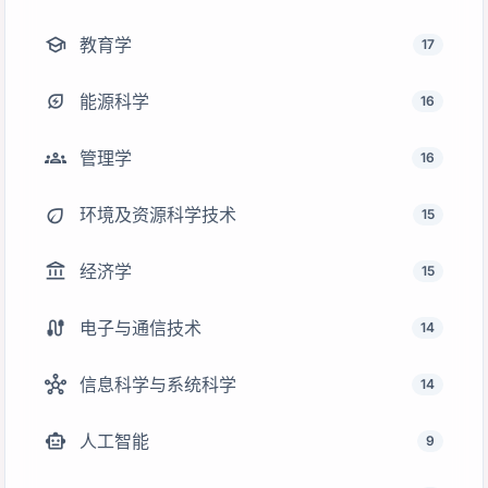
school
教育学
17
energy_savings_leaf
能源科学
16
groups
管理学
16
eco
环境及资源科学技术
15
account_balance
经济学
15
cable
电子与通信技术
14
hub
信息科学与系统科学
14
smart_toy
人工智能
9