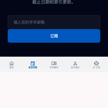
截止日期和索引更新。
订阅
home
event
menu_book
person
smart_toy
首页
会议列表
学术期刊
关于我们
AI 工具
© 2024 会云学术. 专业学术会议平台。