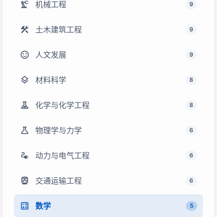
precision_manufacturing
机械工程
9
construction
土木建筑工程
9
sentiment_satisfied
人文发展
9
layers
材料科学
8
experiment
化学与化学工程
8
science
物理学与力学
6
electrical_services
动力与电气工程
6
directions_transit
交通运输工程
6
calculate
数学
5