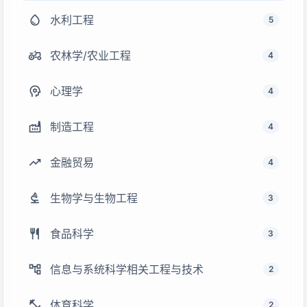
water_drop
水利工程
5
agriculture
农林学/农业工程
4
psychology
心理学
4
factory
制造工程
4
trending_up
金融贸易
4
biotech
生物学与生物工程
3
restaurant
食品科学
3
account_tree
信息与系统科学相关工程与技术
2
fitness_center
体育科学
2