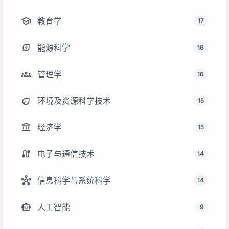
school
教育学
17
energy_savings_leaf
能源科学
16
groups
管理学
16
eco
环境及资源科学技术
15
account_balance
经济学
15
cable
电子与通信技术
14
hub
信息科学与系统科学
14
smart_toy
人工智能
9