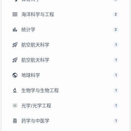
waves
海洋科学与工程
2
bar_chart
统计学
2
rocket_launch
航空航天科学
1
rocket_launch
航空航天科学
1
public
地球科学
1
biotech
生物学与生物工程
1
lens_blur
光学/光学工程
1
medication
药学与中医学
1