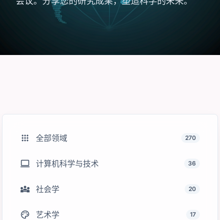
会议。分享您的研究成果，塑造科学的未来。
apps
全部领域
270
computer
计算机科学与技术
36
diversity_3
社会学
20
palette
艺术学
17