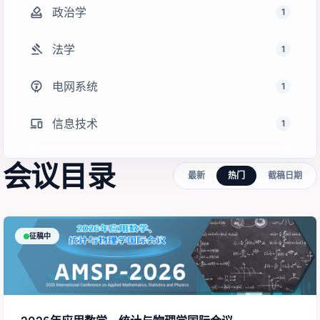
how_to_vote
政治学
1
gavel
法学
1
electric_meter
电网系统
1
devices
信息技术
1
会议目录
最新
热门
截稿日期
征稿中