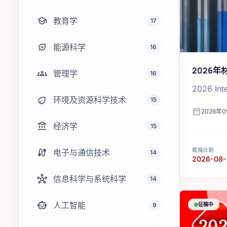
school
教育学
17
energy_savings_leaf
能源科学
16
2026
groups
管理学
16
2026 Int
eco
环境及资源科学技术
15
calendar_month
2026年0
account_balance
经济学
15
cable
截稿日期
电子与通信技术
14
2026-08-
hub
信息科学与系统科学
14
smart_toy
人工智能
9
征稿中