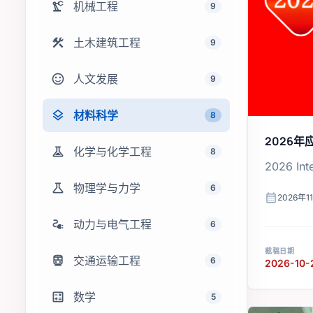
precision_manufacturing
机械工程
9
construction
土木建筑工程
9
sentiment_satisfied
人文发展
9
layers
材料科学
8
2026
experiment
化学与化学工程
8
2026 Int
science
物理学与力学
6
calendar_month
2026年1
electrical_services
动力与电气工程
6
截稿日期
directions_transit
交通运输工程
6
2026-10-
calculate
数学
5