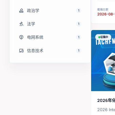
how_to_vote
截稿日期
政治学
1
2026-08-
gavel
法学
1
electric_meter
电网系统
1
征稿中
devices
信息技术
1
2026
2026 Int