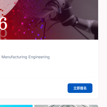
d Manufacturing Engineering
立即报名