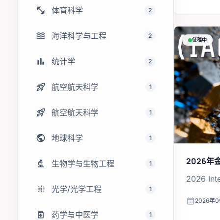
fitness_center
体育科学
2
waves
海洋科学与工程
2
征稿中
bar_chart
统计学
2
rocket_launch
航空航天科学
1
rocket_launch
航空航天科学
1
public
地球科学
1
2026
biotech
生物学与生物工程
1
2026 Int
lens_blur
光学/光学工程
1
calendar_month
2026年0
medication
药学与中医学
1