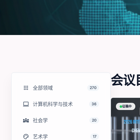
会议
apps
全部领域
270
computer
计算机科学与技术
36
征稿中
diversity_3
社会学
20
palette
艺术学
17