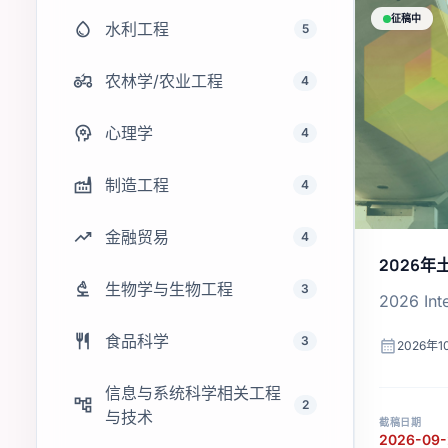
征稿中
water_drop
水利工程
5
agriculture
农林学/农业工程
4
psychology
心理学
4
factory
制造工程
4
trending_up
金融贸易
4
2026
biotech
生物学与生物工程
3
2026 Int
restaurant
食品科学
3
calendar_month
2026年1
信息与系统科学相关工程
account_tree
2
与技术
截稿日期
2026-09-