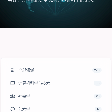
会议。分享您的研究成果，塑造科学的未来。
apps
全部领域
270
computer
计算机科学与技术
36
diversity_3
社会学
20
palette
艺术学
17