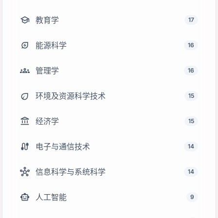
school
教育学
17
energy_savings_leaf
能源科学
16
groups
管理学
16
eco
环境及资源科学技术
15
account_balance
经济学
15
cable
电子与通信技术
14
hub
信息科学与系统科学
14
smart_toy
人工智能
9