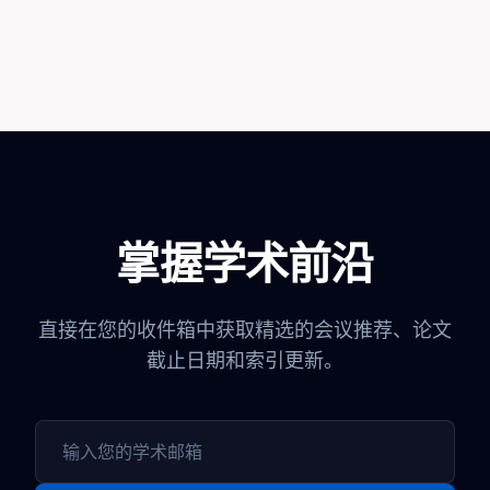
chevron_left
chevron_right
1
掌握学术前沿
直接在您的收件箱中获取精选的会议推荐、论文
截止日期和索引更新。