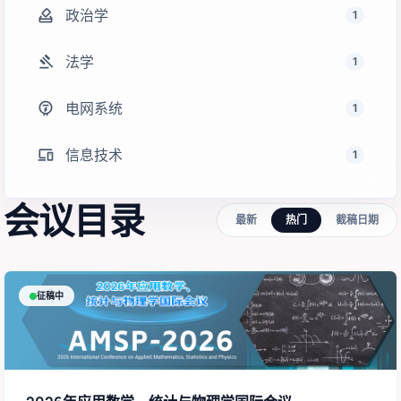
how_to_vote
政治学
1
gavel
法学
1
electric_meter
电网系统
1
devices
信息技术
1
会议目录
最新
热门
截稿日期
征稿中