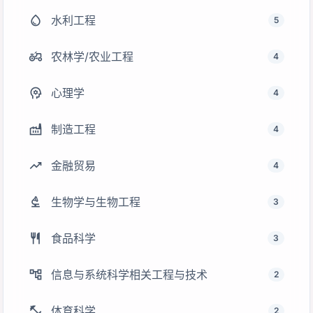
water_drop
水利工程
5
agriculture
农林学/农业工程
4
psychology
心理学
4
factory
制造工程
4
trending_up
金融贸易
4
biotech
生物学与生物工程
3
restaurant
食品科学
3
account_tree
信息与系统科学相关工程与技术
2
fitness_center
体育科学
2