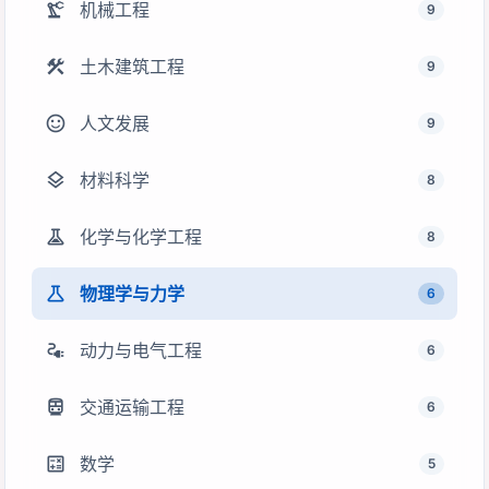
precision_manufacturing
机械工程
9
construction
土木建筑工程
9
sentiment_satisfied
人文发展
9
layers
材料科学
8
experiment
化学与化学工程
8
science
物理学与力学
6
electrical_services
动力与电气工程
6
directions_transit
交通运输工程
6
calculate
数学
5