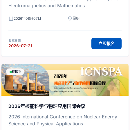
Electromagnetics and Mathematics
calendar_month
location_on
2026年08月07日
昆明
截稿日期
立即报名
2026-07-21
征稿中
2026年核能科学与物理应用国际会议
2026 International Conference on Nuclear Energy
Science and Physical Applications