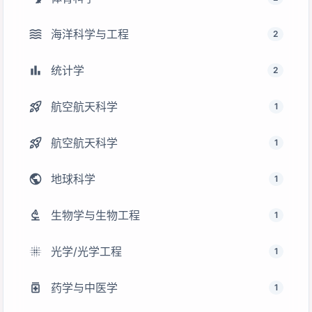
waves
海洋科学与工程
2
bar_chart
统计学
2
rocket_launch
航空航天科学
1
rocket_launch
航空航天科学
1
public
地球科学
1
biotech
生物学与生物工程
1
lens_blur
光学/光学工程
1
medication
药学与中医学
1