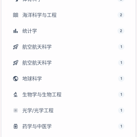
waves
海洋科学与工程
2
bar_chart
统计学
2
rocket_launch
航空航天科学
1
rocket_launch
航空航天科学
1
public
地球科学
1
biotech
生物学与生物工程
1
lens_blur
光学/光学工程
1
medication
药学与中医学
1