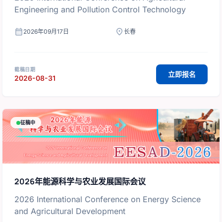
Engineering and Pollution Control Technology
calendar_month
location_on
2026年09月17日
长春
截稿日期
立即报名
2026-08-31
征稿中
2026年能源科学与农业发展国际会议
2026 International Conference on Energy Science
and Agricultural Development