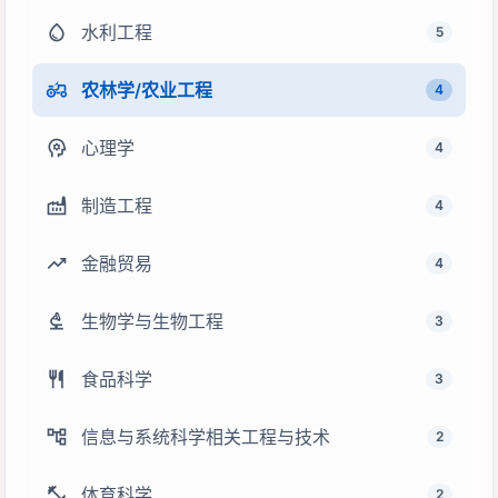
water_drop
水利工程
5
agriculture
农林学/农业工程
4
psychology
心理学
4
factory
制造工程
4
trending_up
金融贸易
4
biotech
生物学与生物工程
3
restaurant
食品科学
3
account_tree
信息与系统科学相关工程与技术
2
fitness_center
体育科学
2