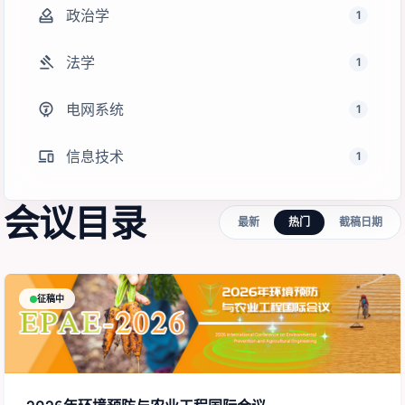
how_to_vote
政治学
1
gavel
法学
1
electric_meter
电网系统
1
devices
信息技术
1
会议目录
最新
热门
截稿日期
征稿中