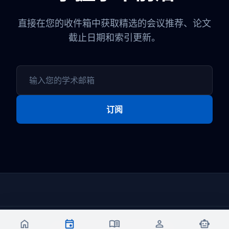
直接在您的收件箱中获取精选的会议推荐、论文
截止日期和索引更新。
订阅
home
event
menu_book
person
smart_toy
© 2024 会云学术. 专业学术会议平台。