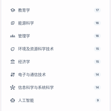
school
教育学
17
energy_savings_leaf
能源科学
16
groups
管理学
16
eco
环境及资源科学技术
15
account_balance
经济学
15
cable
电子与通信技术
14
hub
信息科学与系统科学
14
smart_toy
人工智能
9