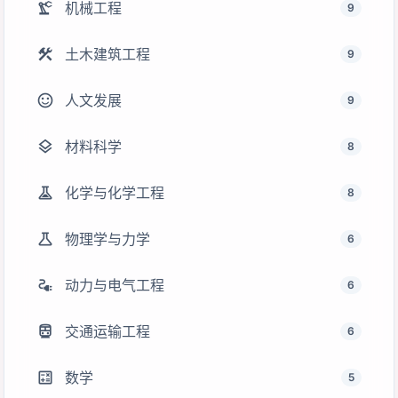
precision_manufacturing
机械工程
9
construction
土木建筑工程
9
sentiment_satisfied
人文发展
9
layers
材料科学
8
experiment
化学与化学工程
8
science
物理学与力学
6
electrical_services
动力与电气工程
6
directions_transit
交通运输工程
6
calculate
数学
5