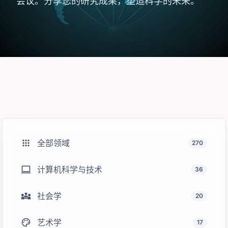
会议。分享您的研究成果，塑造科学的未来。
apps
全部领域
270
computer
计算机科学与技术
36
diversity_3
社会学
20
palette
艺术学
17