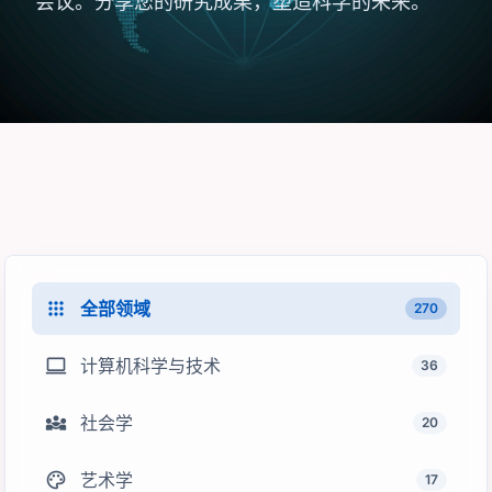
会议。分享您的研究成果，塑造科学的未来。
apps
全部领域
270
computer
计算机科学与技术
36
diversity_3
社会学
20
palette
艺术学
17