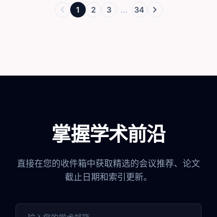
chevron_left
chevron_right
1
2
3
...
34
掌握学术前沿
直接在您的收件箱中获取精选的会议推荐、论文
截止日期和索引更新。