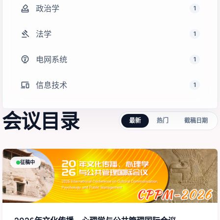
how_to_vote
政治学
1
gavel
法学
1
electric_meter
电网系统
1
devices
信息技术
1
会议目录
最新
热门
截稿日期
征稿中