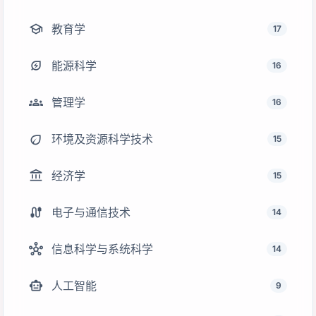
school
教育学
17
energy_savings_leaf
能源科学
16
groups
管理学
16
eco
环境及资源科学技术
15
account_balance
经济学
15
cable
电子与通信技术
14
hub
信息科学与系统科学
14
smart_toy
人工智能
9