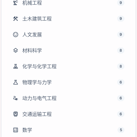
precision_manufacturing
机械工程
9
construction
土木建筑工程
9
sentiment_satisfied
人文发展
9
layers
材料科学
8
experiment
化学与化学工程
8
science
物理学与力学
6
electrical_services
动力与电气工程
6
directions_transit
交通运输工程
6
calculate
数学
5