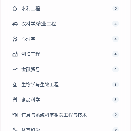
water_drop
水利工程
5
agriculture
农林学/农业工程
4
psychology
心理学
4
factory
制造工程
4
trending_up
金融贸易
4
biotech
生物学与生物工程
3
restaurant
食品科学
3
account_tree
信息与系统科学相关工程与技术
2
fitness_center
体育科学
2