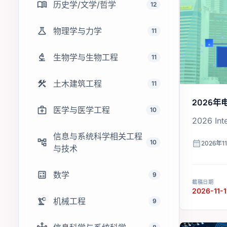
menu_book
历史学/文学/哲学
12
science
物理学与力学
11
biotech
生物学与生物工程
11
construction
土木建筑工程
11
2026
medical_services
医学与医学工程
10
2026 Inte
信息与系统科学相关工程
account_tree
calendar_month
10
2026年1
与技术
calculate
数学
9
截稿日期
2026-11-1
precision_manufacturing
机械工程
9