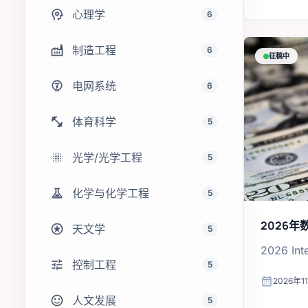
psychology
心理学
6
factory
制造工程
6
征稿中
electric_meter
电网系统
6
fitness_center
体育科学
5
lens_blur
光学/光学工程
5
experiment
化学与化学工程
5
2026
stars
天文学
5
2026 Int
tune
控制工程
5
calendar_month
2026年1
sentiment_satisfied
人文发展
5