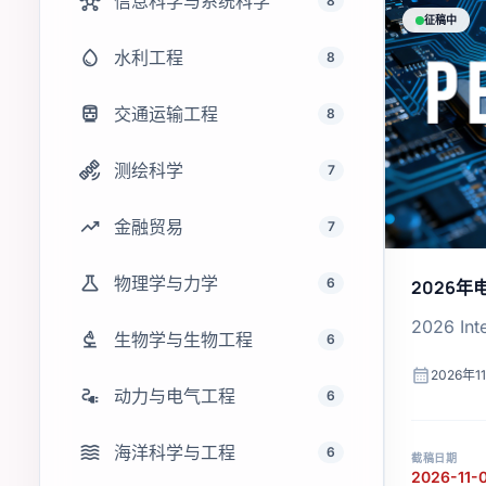
hub
信息科学与系统科学
8
征稿中
water_drop
水利工程
8
directions_transit
交通运输工程
8
satellite_alt
测绘科学
7
trending_up
金融贸易
7
science
物理学与力学
6
2026
2026 Int
biotech
生物学与生物工程
6
calendar_month
2026年1
electrical_services
动力与电气工程
6
waves
海洋科学与工程
6
截稿日期
2026-11-