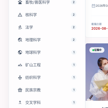
pets
畜牧/兽医科学
2
calendar_month
2026年
warning
核科学
2
截稿日期
gavel
法学
2
2026-08-
travel_explore
地理科学
2
征稿中
public
地球科学
1
landscape
矿山工程
1
styler
纺织科学
1
temple_buddhist
民族宗教
1
merge_type
交叉学科
1