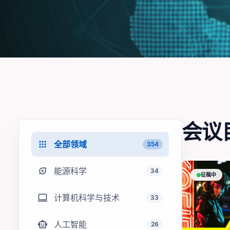
会议
apps
全部领域
354
energy_savings_leaf
能源科学
34
征稿中
computer
计算机科学与技术
33
smart_toy
人工智能
26