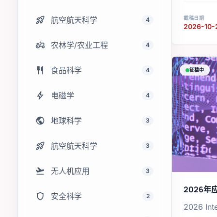
rocket_launch
截稿日期
航空航天科学
4
2026-10-
agriculture
农林学/农业工程
4
restaurant
食品科学
4
征稿中
bolt
电磁学
4
public
地球科学
3
rocket_launch
航空航天科学
3
flight_takeoff
无人机应用
3
2026
shield
安全科学
2
2026 Int