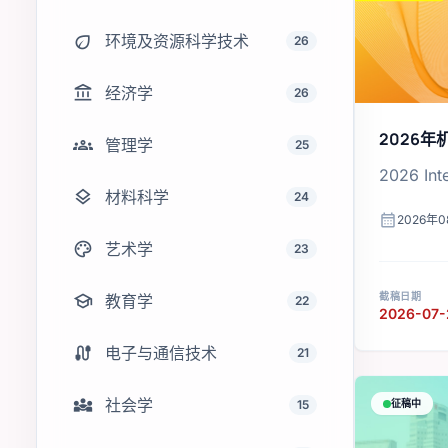
eco
环境及资源科学技术
26
account_balance
经济学
26
2026
groups
管理学
25
2026 Inte
layers
材料科学
24
calendar_month
2026年0
palette
艺术学
23
school
截稿日期
教育学
22
2026-07-
cable
电子与通信技术
21
diversity_3
社会学
15
征稿中